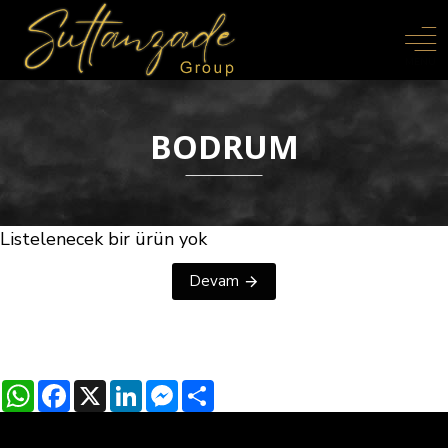
BODRUM
Listelenecek bir ürün yok
Devam
WhatsApp
Facebook
X
LinkedIn
Messenger
Share